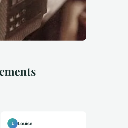
pements
Louise
L