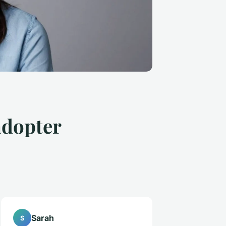
 adopter
Sarah
S