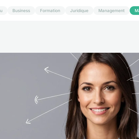
u
Business
Formation
Juridique
Management
M