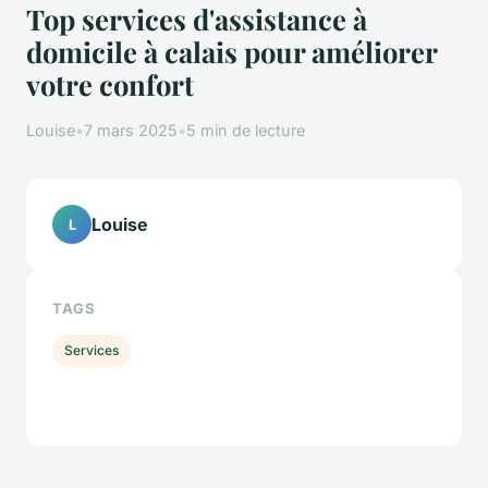
Top services d'assistance à
domicile à calais pour améliorer
votre confort
Louise
•
7 mars 2025
•
5 min de lecture
Louise
L
TAGS
Services