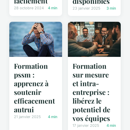
facilement
disponibles
28 octobre 2024
4 min
23 janvier 2025
3 min
Formation
Formation
pssm :
sur mesure
apprenez à
et intra-
soutenir
entreprise :
efficacement
libérez le
autrui
potentiel de
vos équipes
21 janvier 2025
4 min
17 janvier 2025
4 min