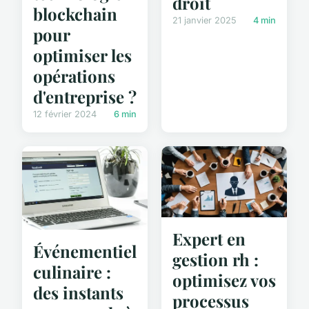
droit
blockchain
21 janvier 2025
4 min
pour
optimiser les
opérations
d'entreprise ?
12 février 2024
6 min
Expert en
Événementiel
gestion rh :
culinaire :
optimisez vos
des instants
processus