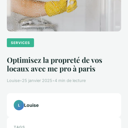
SERVICES
Optimisez la propreté de vos
locaux avec mc pro à paris
Louise
•
25 janvier 2025
•
4 min de lecture
Louise
L
TAGS