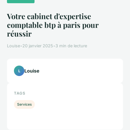
Votre cabinet d'expertise
comptable btp à paris pour
réussir
Louise
•
20 janvier 2025
•
3 min de lecture
Louise
L
TAGS
Services